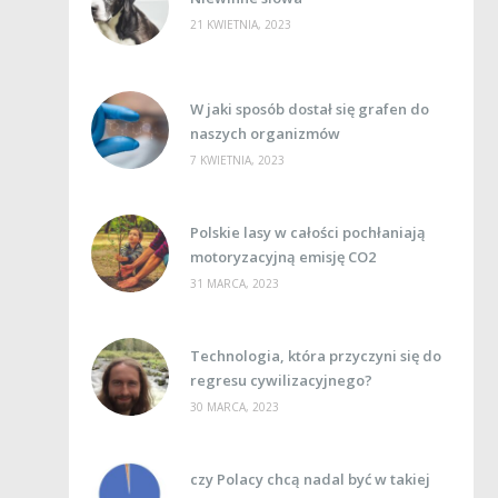
21 KWIETNIA, 2023
W jaki sposób dostał się grafen do
naszych organizmów
7 KWIETNIA, 2023
Polskie lasy w całości pochłaniają
motoryzacyjną emisję CO2
31 MARCA, 2023
Technologia, która przyczyni się do
regresu cywilizacyjnego?
30 MARCA, 2023
czy Polacy chcą nadal być w takiej