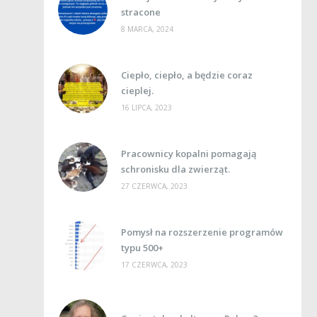
stracone
8 MARCA, 2024
Ciepło, ciepło, a będzie coraz
cieplej.
16 LIPCA, 2023
Pracownicy kopalni pomagają
schronisku dla zwierząt.
27 CZERWCA, 2023
Pomysł na rozszerzenie programów
typu 500+
17 CZERWCA, 2023