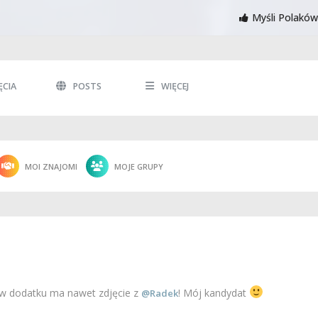
Myśli Polaków
ĘCIA
POSTS
WIĘCEJ
MOI ZNAJOMI
MOJE GRUPY
 w dodatku ma nawet zdjęcie z
! Mój kandydat
@Radek