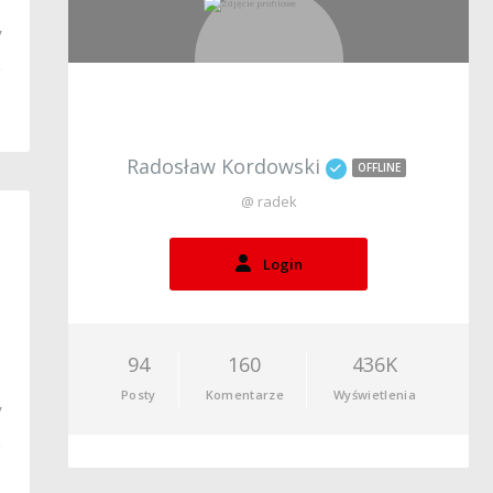
y
Radosław Kordowski
OFFLINE
@ radek
Login
94
160
436K
Posty
Komentarze
Wyświetlenia
y