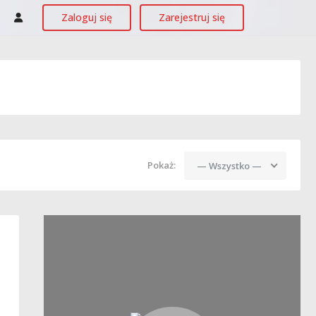
Zaloguj się
Zarejestruj się
Pokaż:
— Wszystko —