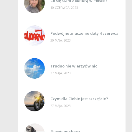
Co się stało z kulturą w Polsce?
10 CZERWCA, 2023
Podwójne znaczenie daty 4 czerwca
30 MAJA, 2023
Trudno nie wierzyć w nic
27 MAJA, 2023
Czym dla Ciebie jest szczęście?
27 MAJA, 2023
Niewinne słowa