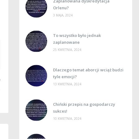
Zaplanowana dyskredytacja
Orlenu?
3 MAJA, 2024
To wszystko było jednak
zaplanowane
25 KWIETNIA, 2024
Dlaczego temat aborcji wciąż budzi
tyle emocji?
13 KWIETNIA, 2024
Chiński przepis na gospodarczy
sukces!
10 KWIETNIA, 2024