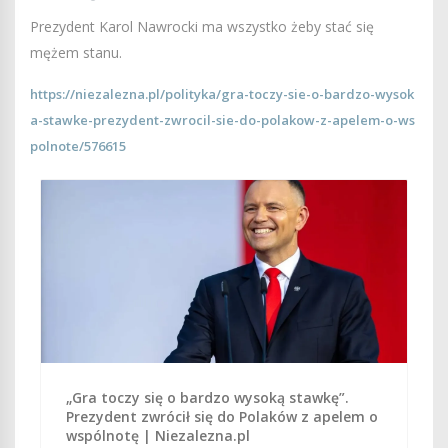
Prezydent Karol Nawrocki ma wszystko żeby stać się
mężem stanu.
https://niezalezna.pl/polityka/gra-toczy-sie-o-bardzo-wysok
a-stawke-prezydent-zwrocil-sie-do-polakow-z-apelem-o-ws
polnote/576615
„Gra toczy się o bardzo wysoką stawkę”.
Prezydent zwrócił się do Polaków z apelem o
wspólnotę | Niezalezna.pl