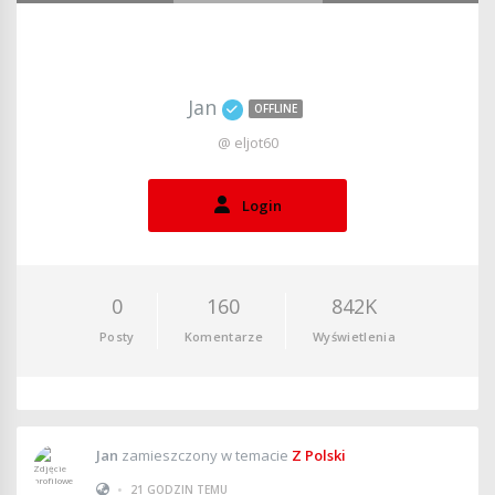
Jan
OFFLINE
@ eljot60
Login
0
160
842K
Posty
Komentarze
Wyświetlenia
Jan
zamieszczony w temacie
Z Polski
•
21 GODZIN TEMU