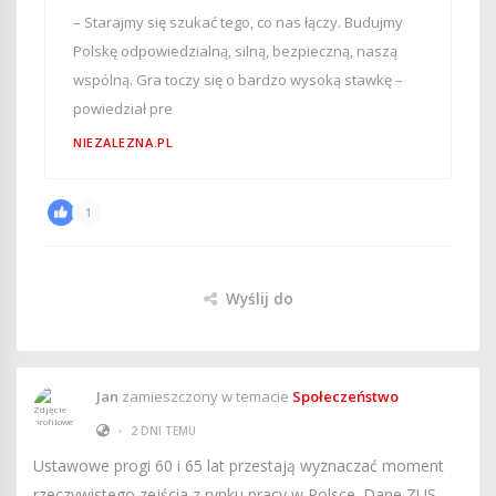
– Starajmy się szukać tego, co nas łączy. Budujmy
Polskę odpowiedzialną, silną, bezpieczną, naszą
wspólną. Gra toczy się o bardzo wysoką stawkę –
powiedział pre
NIEZALEZNA.PL
1
Wyślij do
Jan
zamieszczony w temacie
Społeczeństwo
•
2 DNI TEMU
Ustawowe progi 60 i 65 lat przestają wyznaczać moment
rzeczywistego zejścia z rynku pracy w Polsce. Dane ZUS