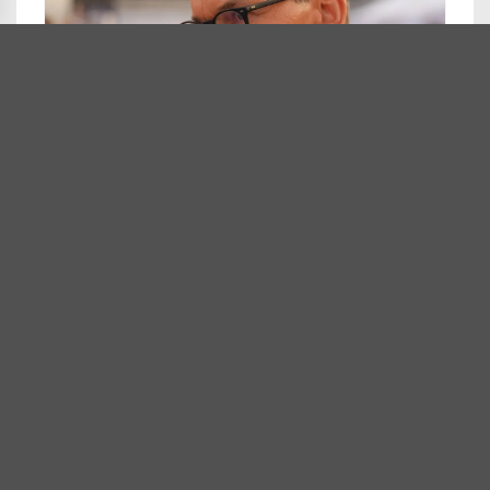
Grupa Morawieckiego założy partię. Padł
nawet konkretny termin | Niezalezna.pl
Były premier, założyciel stowarzyszenia „Rozwój
Plus” Mateusz Morawiecki zapowiedział w
poniedziałek, że najpóźniej 15 października założy
partię polityczną. Na
NIEZALEZNA.PL
1
Komentarz