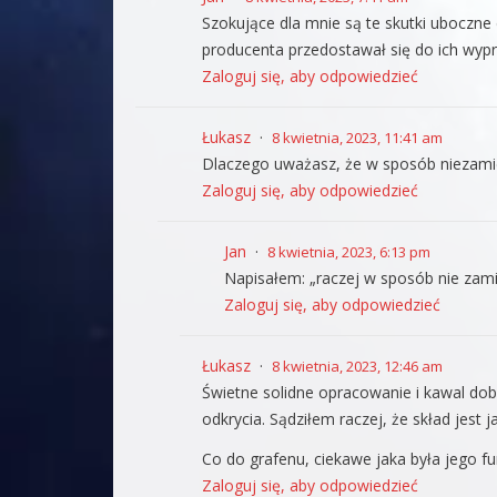
Szokujące dla mnie są te skutki uboczne
producenta przedostawał się do ich wy
Zaloguj się, aby odpowiedzieć
Łukasz
8 kwietnia, 2023, 11:41 am
Dlaczego uważasz, że w sposób niezamier
Zaloguj się, aby odpowiedzieć
Jan
8 kwietnia, 2023, 6:13 pm
Napisałem: „raczej w sposób nie zami
Zaloguj się, aby odpowiedzieć
Łukasz
8 kwietnia, 2023, 12:46 am
Świetne solidne opracowanie i kawal dob
odkrycia. Sądziłem raczej, że skład jest j
Co do grafenu, ciekawe jaka była jego fu
Zaloguj się, aby odpowiedzieć