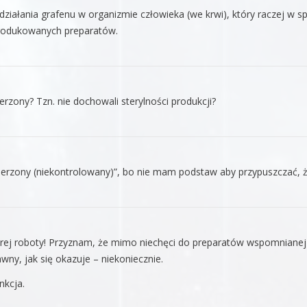
 działania grafenu w organizmie człowieka (we krwi), który raczej w 
produkowanych preparatów.
zony? Tzn. nie dochowali sterylności produkcji?
erzony (niekontrolowany)”, bo nie mam podstaw aby przypuszczać, że
rej roboty! Przyznam, że mimo niechęci do preparatów wspomnianej f
awny, jak się okazuje – niekoniecznie.
nkcja.