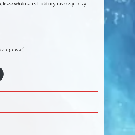
iększe włókna i struktury niszcząc przy
ę zalogować