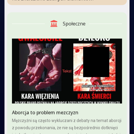
Społeczne
Abor­cja to pro­blem mez­czy­zn
Mężczyźni są często wykluczani z debaty na temat aborcji
z powodu przekonania, że nie są bezpośrednio dotknięci