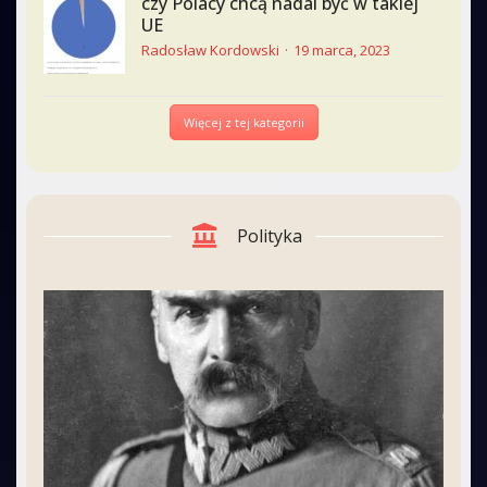
czy Polacy chcą nadal być w takiej
UE
Radosław Kordowski
19 marca, 2023
Więcej z tej kategorii
Polityka