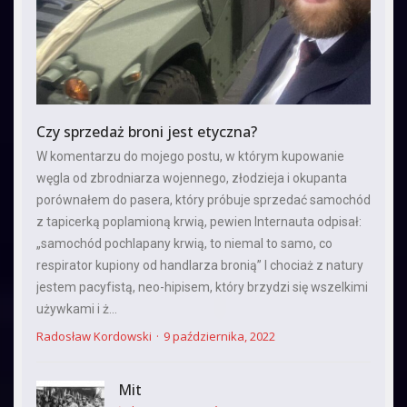
Czy sprzedaż broni jest etyczna?
W komentarzu do mojego postu, w którym kupowanie
węgla od zbrodniarza wojennego, złodzieja i okupanta
porównałem do pasera, który próbuje sprzedać samochód
z tapicerką poplamioną krwią, pewien Internauta odpisał:
„samochód pochlapany krwią, to niemal to samo, co
respirator kupiony od handlarza bronią” I chociaż z natury
jestem pacyfistą, neo-hipisem, który brzydzi się wszelkimi
używkami i ż...
Radosław Kordowski
9 października, 2022
Mit