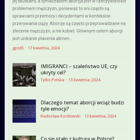
jej skutkami, a tymaczasem aborcja jest w rzeczywistości
problemem mężczyzn, ponieważ to oni często są
sprawcami przemocy i decydentami w kontekście
przerywania ciąży. Aborcje są często przeprowadzane na
zlecenie mężczyzn, a nie kobiet. Głównym celem aborcji
jest unikanie płacenia alimen...
gps65
17 kwietnia, 2024
IMIGRANCI – szaleństwo UE, czy
ukryty cel?
Tylko Polska
13 kwietnia, 2024
Dlaczego temat aborcji wciąż budzi
tyle emocji?
Radosław Kordowski
13 kwietnia, 2024
Co się stało z kulturą w Polsce?