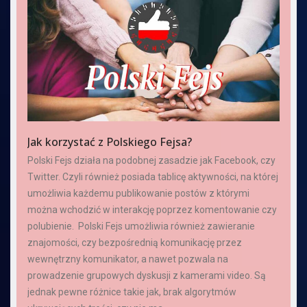
Jak korzystać z Polskiego Fejsa?
Polski Fejs działa na podobnej zasadzie jak Facebook, czy
Twitter. Czyli również posiada tablicę aktywności, na której
umożliwia każdemu publikowanie postów z którymi
można wchodzić w interakcję poprzez komentowanie czy
polubienie. Polski Fejs umożliwia również zawieranie
znajomości, czy bezpośrednią komunikację przez
wewnętrzny komunikator, a nawet pozwala na
prowadzenie grupowych dyskusji z kamerami video. Są
jednak pewne różnice takie jak, brak algorytmów