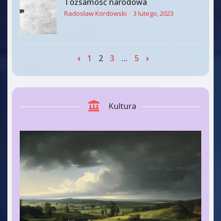
Tożsamość narodowa
Radosław Kordowski
3 lutego, 2023
1
2
3
…
5
Kultura