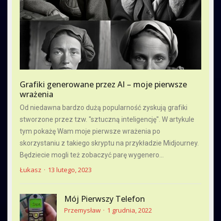
Grafiki generowane przez AI – moje pierwsze
wrażenia
Od niedawna bardzo dużą popularność zyskują grafiki
stworzone przez tzw. "sztuczną inteligencję". W artykule
tym pokażę Wam moje pierwsze wrażenia po
skorzystaniu z takiego skryptu na przykładzie Midjourney.
Będziecie mogli też zobaczyć parę wygenero...
Łukasz
13 lutego, 2023
Mój Pierwszy Telefon
Przemysław
1 grudnia, 2022