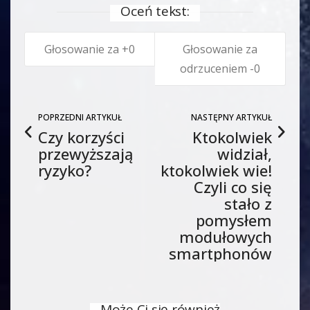
Oceń tekst:
0
0
POPRZEDNI ARTYKUŁ
NASTĘPNY ARTYKUŁ
Czy korzyści
Ktokolwiek
przewyższają
widział,
ryzyko?
ktokolwiek wie!
Czyli co się
stało z
pomysłem
modułowych
smartphonów
Może Ci się również