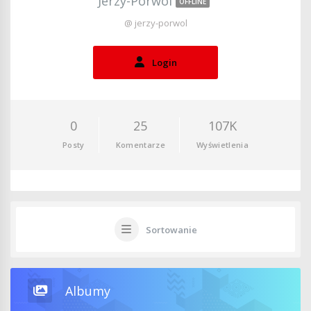
Jerzy-Porwol
OFFLINE
@ jerzy-porwol
Login
0
25
107K
Posty
Komentarze
Wyświetlenia
Sortowanie
Albumy