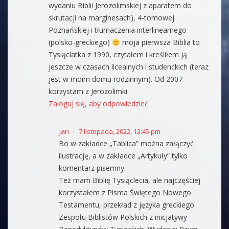
wydaniu Biblii Jerozolimskiej z aparatem do
skrutacji na marginesach), 4-tomowej
Poznańskiej i tłumaczenia interlinearnego
(polsko-greckiego)
moja pierwsza Biblia to
Tysiąclatka z 1990, czytałem i kreśliłem ją
jeszcze w czasach licealnych i studenckich (teraz
jest w moim domu rodzinnym). Od 2007
korzystam z Jerozolimki
Zaloguj się, aby odpowiedzieć
Jan
7 listopada, 2022, 12:45 pm
Bo w zakładce „Tablica” można załączyć
ilustrację, a w zakładce „Artykuły” tylko
komentarz pisemny.
Też mam Biblię Tysiąclecia, ale najczęściej
korzystałem z Pisma Świętego Nowego
Testamentu, przekład z języka greckiego
Zespołu Biblistów Polskich z inicjatywy