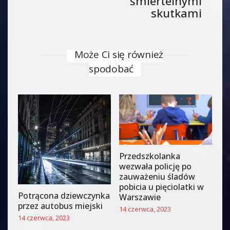
śmiertelnymi
skutkami
Może Ci się również
spodobać
Przedszkolanka
wezwała policję po
zauważeniu śladów
pobicia u pięciolatki w
Potrącona dziewczynka
Warszawie
przez autobus miejski
14 czerwca, 2023
14 czerwca, 2023