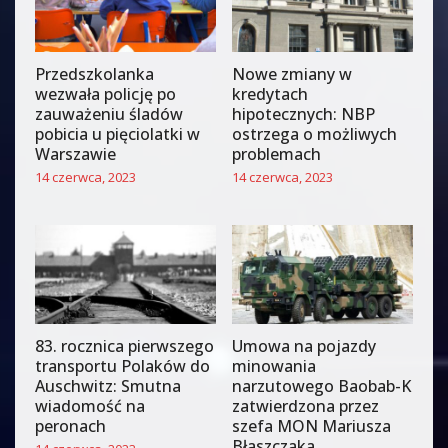
Przedszkolanka
Nowe zmiany w
wezwała policję po
kredytach
zauważeniu śladów
hipotecznych: NBP
pobicia u pięciolatki w
ostrzega o możliwych
Warszawie
problemach
14 czerwca, 2023
14 czerwca, 2023
83. rocznica pierwszego
Umowa na pojazdy
transportu Polaków do
minowania
Auschwitz: Smutna
narzutowego Baobab-K
wiadomość na
zatwierdzona przez
peronach
szefa MON Mariusza
Błaszczaka