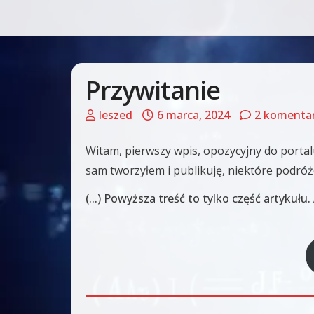
Przywitanie
leszed
6 marca, 2024
2 komenta
Witam, pierwszy wpis, opozycyjny do portal
sam tworzyłem i publikuję, niektóre podróże
(...) Powyższa treść to tylko część artykuł