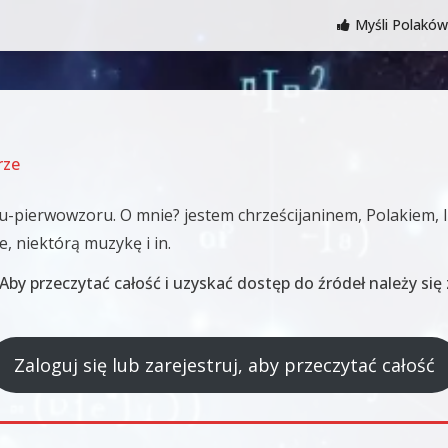
Myśli Polaków
rze
u-pierwowzoru. O mnie? jestem chrześcijaninem, Polakiem, l
, niektórą muzykę i in.
u. Aby przeczytać całość i uzyskać dostęp do źródeł należy si
Zaloguj się lub zarejestruj, aby przeczytać całość