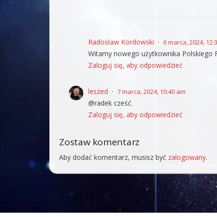
Radosław Kordowski
6 marca, 2024, 12:
Witamy nowego użytkownika Polskiego 
Zaloguj się, aby odpowiedzieć
leszed
7 marca, 2024, 10:40 am
@radek cześć.
Zaloguj się, aby odpowiedzieć
Zostaw komentarz
Aby dodać komentarz, musisz być
zalogowany
.