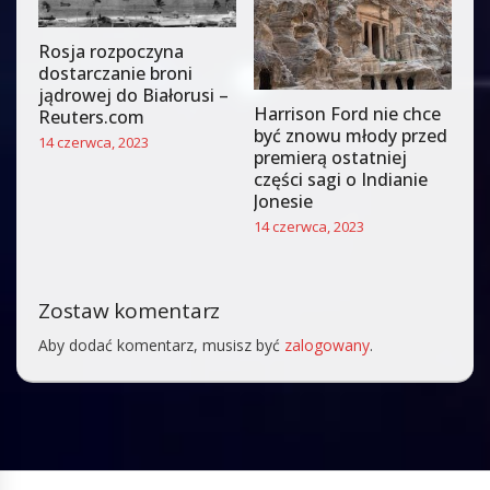
Rosja rozpoczyna
dostarczanie broni
jądrowej do Białorusi –
Harrison Ford nie chce
Reuters.com
być znowu młody przed
14 czerwca, 2023
premierą ostatniej
części sagi o Indianie
Jonesie
14 czerwca, 2023
Zostaw komentarz
Aby dodać komentarz, musisz być
zalogowany
.