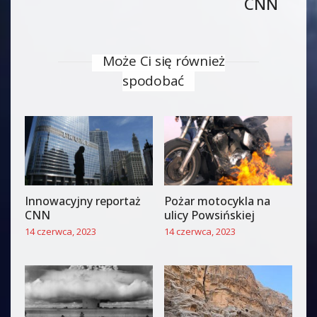
CNN
Może Ci się również
spodobać
Innowacyjny reportaż
Pożar motocykla na
CNN
ulicy Powsińskiej
14 czerwca, 2023
14 czerwca, 2023