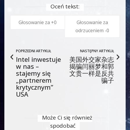
Oceń tekst:
0
0
POPRZEDNI ARTYKUŁ
NASTĘPNY ARTYKUŁ
Intel inwestuje
美国外交家杂志
w nas –
揭骗闫丽梦和郭
stajemy się
文贵一样是反共
„partnerem
骗子
krytycznym”
USA
Może Ci się również
spodobać