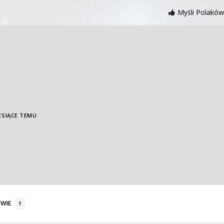
Myśli Polaków
IESIĄCE TEMU
WIE
1