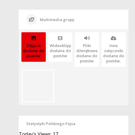
Multimedia grupy
Zdjęcia
Wideoklipy
Pliki
Inne
dodane do
dodane do
dźwiękowe
załączniki
postów
postów
dodane do
dodane do
postów
postów.
Statystyki Polskiego Fejsa
Today's Views:
17