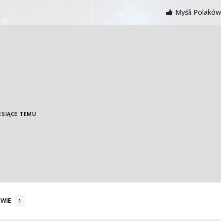
Myśli Polaków
IESIĄCE TEMU
WIE
1