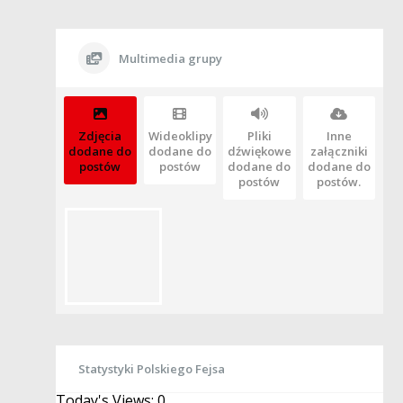
Multimedia grupy
Zdjęcia
Wideoklipy
Pliki
Inne
dodane do
dodane do
dźwiękowe
załączniki
postów
postów
dodane do
dodane do
postów
postów.
Statystyki Polskiego Fejsa
Today's Views:
0